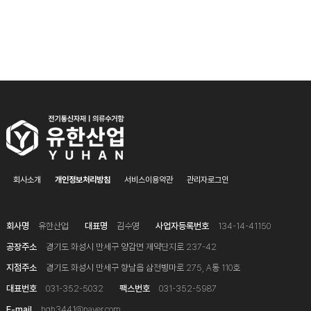
회사소개
개인정보처리방침
서비스이용약관
관리자로그인
회사명
유한산업
대표명
김수영
사업자등록번호
134-14-41150
공장주소
경기도 화성시 만세구 양감면 제약단지로 237-42
지점주소
경기도 화성시 만세구 향남읍 삼천병마로 275, A동 110호
대표번호
031-352-5032
팩스번호
031-352-5987
E-mail
hgh3441@naver.com